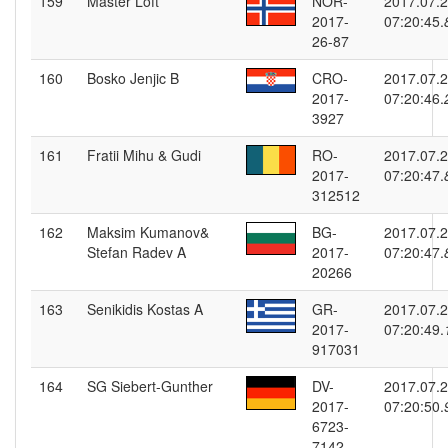
159
Master Loft
NOR-
2017.07.
2017-
07:20:45.
26-87
160
Bosko Jenjic B
CRO-
2017.07.
2017-
07:20:46.
3927
161
Fratii Mihu & Gudi
RO-
2017.07.
2017-
07:20:47.
312512
162
Maksim Kumanov&
BG-
2017.07.
Stefan Radev A
2017-
07:20:47.
20266
163
Senikidis Kostas A
GR-
2017.07.
2017-
07:20:49.
917031
164
SG Siebert-Gunther
DV-
2017.07.
2017-
07:20:50.
6723-
7142